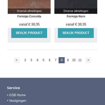
Diverse afmetingen
Diverse afmetingen
Formigo Cressida
Formigo Nero
vanaf
€
38,95
vanaf
€
38,95
BEKIJK PRODUCT
BEKIJK PRODUCT
<
2
3
4
5
6
7
8
9
10
11
>
Service
• GSB Home
• Vestigingen