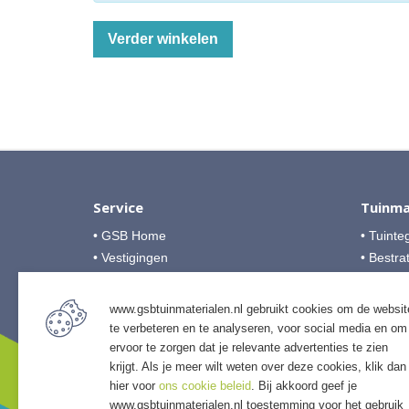
Service
Tuinma
• GSB Home
• Tuinte
• Vestigingen
• Bestra
• Over GSB
• Grind &
• Veelgestelde vragen
• Tuinho
www.gsbtuinmaterialen.nl gebruikt cookies om de websit
• Algemene voorwaarden
• Tuinhu
te verbeteren en te analyseren, voor social media en om
• Betalingsmogelijkheden
• Verlich
ervoor te zorgen dat je relevante advertenties te zien
• Privacyverklaring
krijgt. Als je meer wilt weten over deze cookies, klik dan
• Access
hier voor
ons cookie beleid
. Bij akkoord geef je
• Afwer
www.gsbtuinmaterialen.nl toestemming voor het gebruik