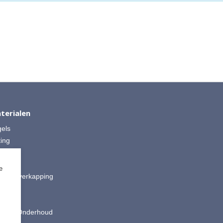
terialen
gels
ting
 Split
ut
e
is & Overkapping
ting
oires
king & Onderhoud