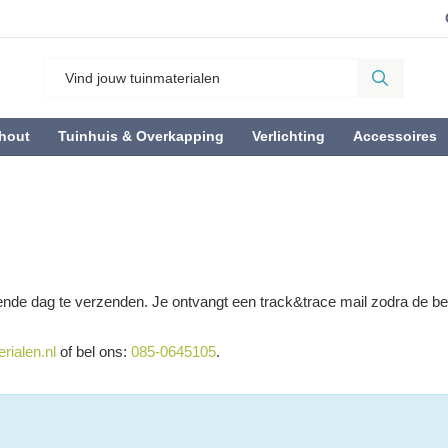
hout
Tuinhuis & Overkapping
Verlichting
Accessoires
lgende dag te verzenden. Je ontvangt een track&trace mail zodra de b
rialen.nl
of bel ons:
085-0645105
.