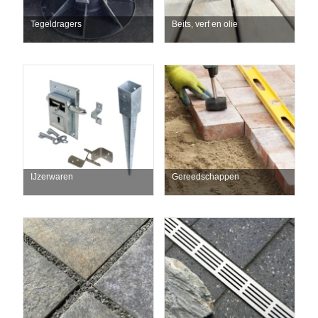
Tegeldragers
Beits, verf en olie
IJzerwaren
Gereedschappen