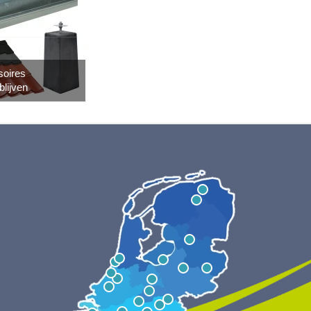
soires
blijven