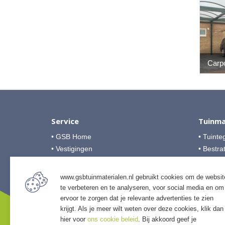
Carp
Service
Tuinma
• GSB Home
• Tuinte
• Vestigingen
• Bestra
• Over GSB
• Grind &
• Veelgestelde vragen
• Tuinho
www.gsbtuinmaterialen.nl gebruikt cookies om de websit
• Algemene voorwaarden
• Tuinhu
te verbeteren en te analyseren, voor social media en om
• Betalingsmogelijkheden
• Verlich
ervoor te zorgen dat je relevante advertenties te zien
• Privacyverklaring
• Access
krijgt. Als je meer wilt weten over deze cookies, klik dan
hier voor
ons cookie beleid
. Bij akkoord geef je
• Afwer