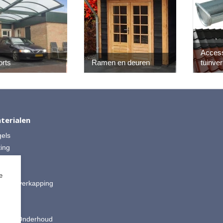
Acces
orts
Ramen en deuren
tuinver
terialen
gels
ting
 Split
ut
e
is & Overkapping
ting
oires
king & Onderhoud