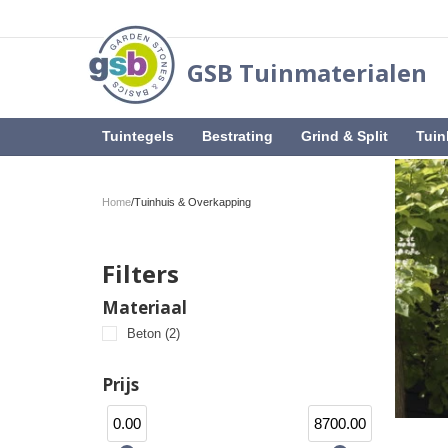
GSB Tuinmaterialen
Tuintegels
Bestrating
Grind & Split
Tuin
Home
/
Tuinhuis & Overkapping
Filters
Materiaal
Beton
(2)
Prijs
0.00
8700.00