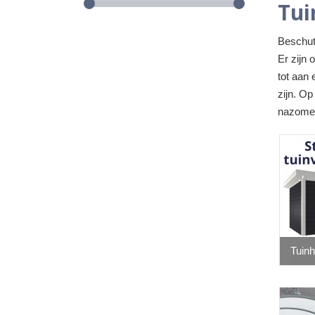
Tui
Beschut 
Er zijn 
tot aan 
zijn. Op
nazomer 
Tuinh