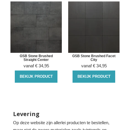
GSB Stone Brushed
GSB Stone Brushed Facet
Straight Center
City
vanaf
€
34,95
vanaf
€
34,95
BEKIJK PRODUCT
BEKIJK PRODUCT
Levering
Op deze website zijn allerlei producten te bestellen,
maar niet de zware materialen zoals tuintegels en