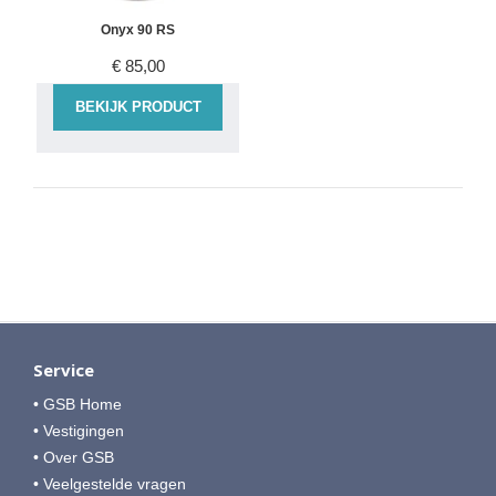
Onyx 90 RS
€
85,00
BEKIJK PRODUCT
Service
• GSB Home
• Vestigingen
• Over GSB
• Veelgestelde vragen