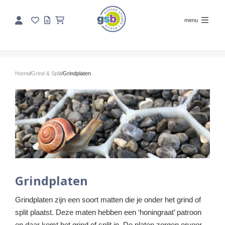
menu
Home
/
Grind & Split
/
Grindplaten
Grindplaten
Grindplaten zijn een soort matten die je onder het grind of
split plaatst. Deze maten hebben een ‘honingraat’ patroon
en daar komt het grind of split in. De platen zorgen ervoor