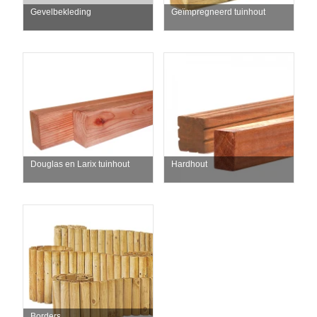
Gevelbekleding
Geïmpregneerd tuinhout
Douglas en Larix tuinhout
Hardhout
Borders