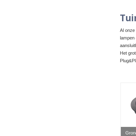
Tui
Al onze 
lampen 
aansluit
Het grot
Plug&Pl
Gron