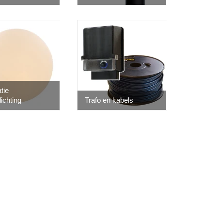
tie
lichting
Trafo en kabels