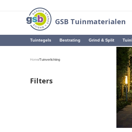
GSB Tuinmaterialen
Tuintegels
Bestrating
Grind & Split
Tuin
Home
/
Tuinverlichting
Filters