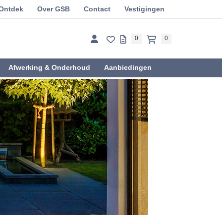
Ontdek
Over GSB
Contact
Vestigingen
0
0
Afwerking & Onderhoud
Aanbiedingen