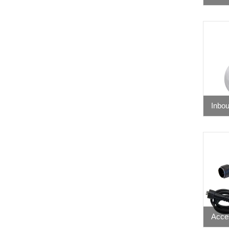
Inbo
Acce