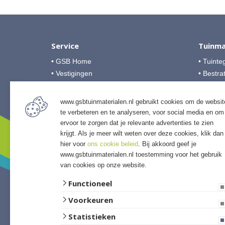
Service
Tuinma
• GSB Home
• Tuinte
• Vestigingen
• Bestra
• Over GSB
• Grind &
• Veelgestelde vragen
• Tuinho
www.gsbtuinmaterialen.nl gebruikt cookies om de websit
• Algemene voorwaarden
• Tuinhu
te verbeteren en te analyseren, voor social media en om
• Betalingsmogelijkheden
• Verlich
ervoor te zorgen dat je relevante advertenties te zien
• Privacyverklaring
krijgt. Als je meer wilt weten over deze cookies, klik dan
• Access
hier voor
ons cookie beleid
. Bij akkoord geef je
• Afwer
www.gsbtuinmaterialen.nl toestemming voor het gebruik
van cookies op onze website.
Functioneel
Voorkeuren
Statistieken