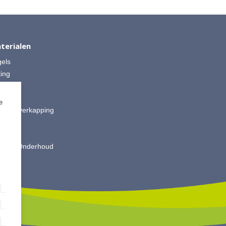
terialen
gels
ting
 Split
ut
e
is & Overkapping
ting
oires
king & Onderhoud