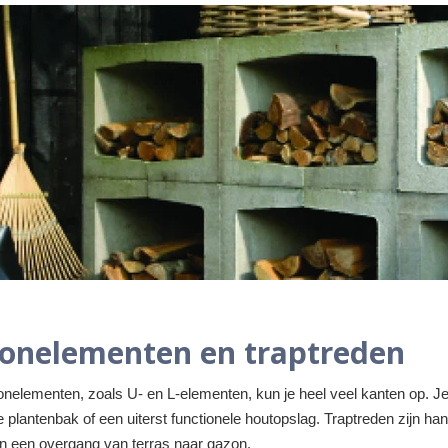
onelementen en traptreden
nelementen, zoals U- en L-elementen, kun je heel veel kanten op. Je
 plantenbak of een uiterst functionele houtopslag. Traptreden zijn han
n een overgang van terras naar gazon.