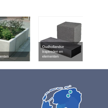
Oudhollandse
traptreden en
enten
elementen