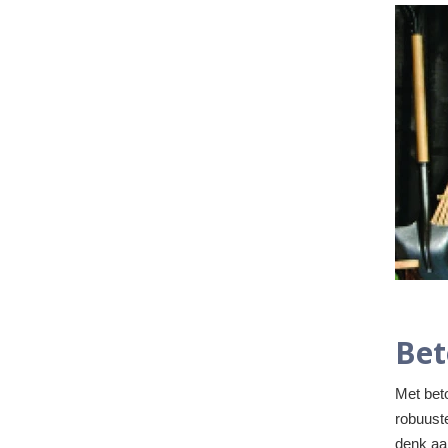
Bet
Met beto
robuuste
denk aa