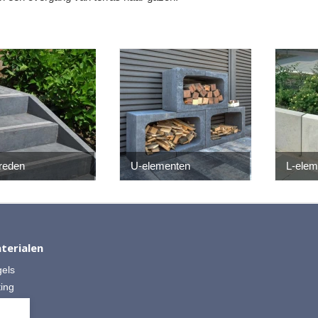
reden
U-elementen
L-elem
terialen
gels
ting
 Split