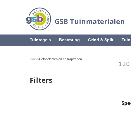
GSB Tuinmaterialen
Tuintegels
Bestrating
Grind & Split
Tuin
Home
/
Betonelementen en traptreden
Filters
Spec