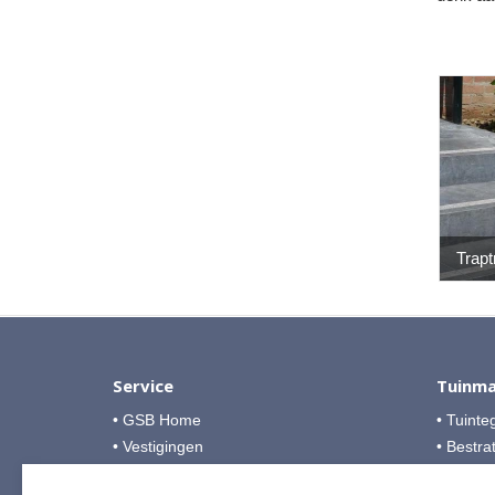
Trapt
Service
Tuinma
• GSB Home
• Tuinte
• Vestigingen
• Bestra
• Over GSB
• Grind &