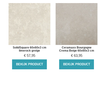
2
SolidSquare 60x60x3 cm
Ceramaxx Bourgogne
limerock greige
Crema Beige 60x60x3 cm
€
57,95
€
63,95
BEKIJK PRODUCT
BEKIJK PRODUCT