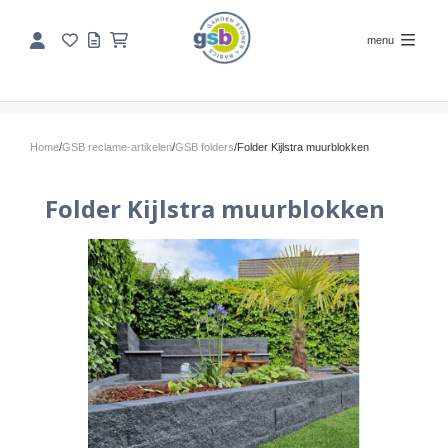
menu
Home
/
GSB reclame-artikelen
/
GSB folders
/
Folder Kijlstra muurblokken
Folder Kijlstra muurblokken