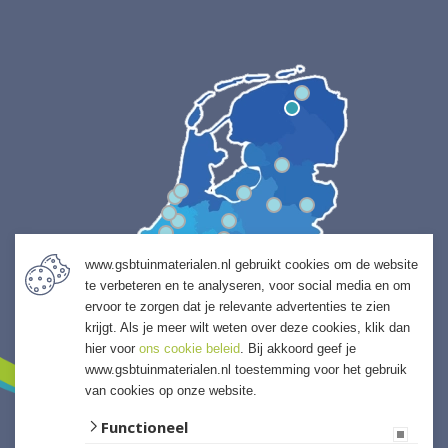
www.gsbtuinmaterialen.nl gebruikt cookies om de website
te verbeteren en te analyseren, voor social media en om
ervoor te zorgen dat je relevante advertenties te zien
krijgt. Als je meer wilt weten over deze cookies, klik dan
hier voor
ons cookie beleid
. Bij akkoord geef je
www.gsbtuinmaterialen.nl toestemming voor het gebruik
van cookies op onze website.
Functioneel