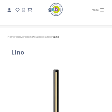
menu
Home
/
Tuinverlichting
/
Staande lampen
/
Lino
Lino