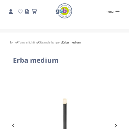
menu
Home
/
Tuinverlichting
/
Staande lampen
/
Erba medium
Erba medium