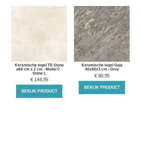
e
Keramische tegel TD Stone
Keramische tegel Gaja
ø60 cm x 2 cm - Model C -
40x80x3 cm - Grey
Stone L
€
80,95
€
144,95
BEKIJK PRODUCT
BEKIJK PRODUCT