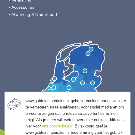
• Accessoires
• Afwerking & Onderhoud
www.gsbtuinmaterialen.nl gebruikt cookies om de website
te verbeteren en te analyseren, voor social media en om
ervoor te zorgen dat je relevante advertenties te zien
krijgt. Als je meer wilt weten over deze cookies, klik dan
hier voor
ons cookie beleid
. Bij akkoord geef je
www.gsbtuinmaterialen.nl toestemming voor het gebruik