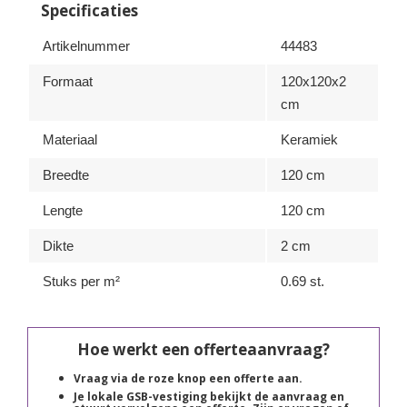
Specificaties
Artikelnummer
44483
Formaat
120x120x2
cm
Materiaal
Keramiek
Breedte
120 cm
Lengte
120 cm
Dikte
2 cm
Stuks per m²
0.69 st.
Hoe werkt een offerteaanvraag?
Vraag via de roze knop een offerte aan.
Je lokale GSB-vestiging bekijkt de aanvraag en