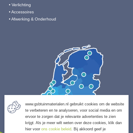
• Verlichting
• Accessoires
• Afwerking & Onderhoud
www.gsbtuinmaterialen.nl gebruikt cookies om de website
te verbeteren en te analyseren, voor social media en om
ervoor te zorgen dat je relevante advertenties te zien
krijgt. Als je meer wilt weten over deze cookies, klik dan
hier voor
ons cookie beleid
. Bij akkoord geef je