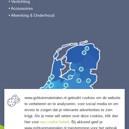
• Verlichting
• Accessoires
• Afwerking & Onderhoud
www.gsbtuinmaterialen.nl gebruikt cookies om de website
te verbeteren en te analyseren, voor social media en om
ervoor te zorgen dat je relevante advertenties te zien
krijgt. Als je meer wilt weten over deze cookies, klik dan
hier voor
ons cookie beleid
. Bij akkoord geef je
www.gsbtuinmaterialen.nl toestemming voor het gebruik