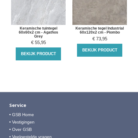
a
Keramische tuintegel
Keramische tegel Industrial
60x60x2 cm - Agathos
60x120x2 cm - Piombo
Grey
€
73,95
€
55,95
BEKIJK PRODUCT
BEKIJK PRODUCT
Service
• GSB Home
• Vestigingen
• Over GSB
• Veelgestelde vragen