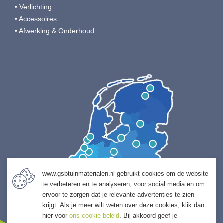
• Verlichting
• Accessoires
• Afwerking & Onderhoud
www.gsbtuinmaterialen.nl gebruikt cookies om de website
te verbeteren en te analyseren, voor social media en om
ervoor te zorgen dat je relevante advertenties te zien
krijgt. Als je meer wilt weten over deze cookies, klik dan
hier voor
ons cookie beleid
. Bij akkoord geef je