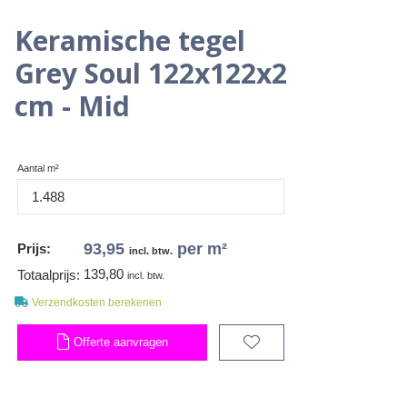
Keramische tegel
Grey Soul 122x122x2
cm - Mid
Aantal m²
93,95
per m²
Prijs:
incl. btw.
139,80
Totaalprijs:
incl. btw.
Verzendkosten berekenen
Offerte aanvragen