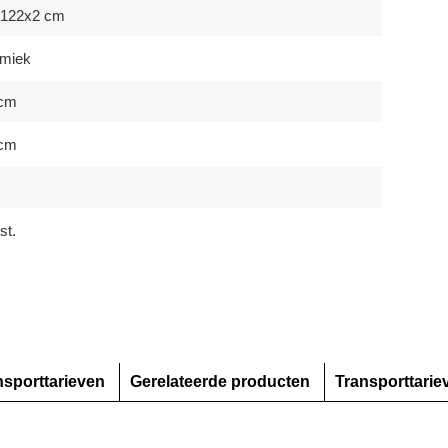
x122x2 cm
miek
 cm
 cm
m
st.
nsporttarieven
Gerelateerde producten
Transporttarie