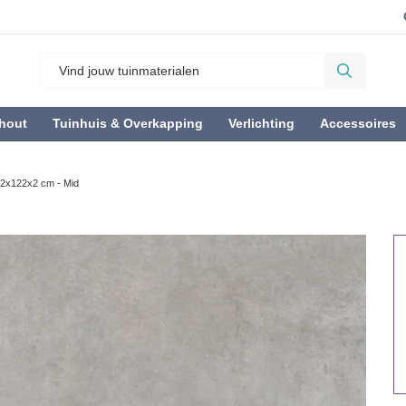
hout
Tuinhuis & Overkapping
Verlichting
Accessoires
22x122x2 cm - Mid