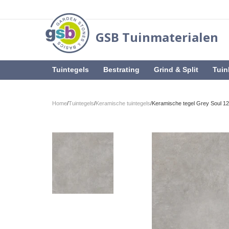
GSB Tuinmaterialen
Tuintegels
Bestrating
Grind & Split
Tuin
Home
/
Tuintegels
/
Keramische tuintegels
/
Keramische tegel Grey Soul 1