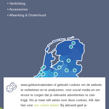
• Verlichting
• Accessoires
• Afwerking & Onderhoud
www.gsbtuinmaterialen.nl gebruikt cookies om de website
te verbeteren en te analyseren, voor social media en om
ervoor te zorgen dat je relevante advertenties te zien
krijgt. Als je meer wilt weten over deze cookies, klik dan
hier voor
ons cookie beleid
. Bij akkoord geef je