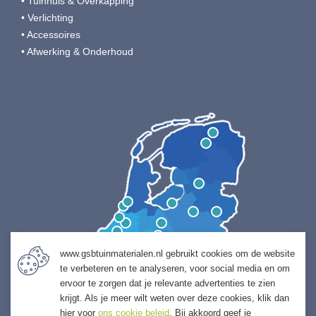
• Tuinhuis & Overkapping
• Verlichting
• Accessoires
• Afwerking & Onderhoud
www.gsbtuinmaterialen.nl gebruikt cookies om de website
te verbeteren en te analyseren, voor social media en om
ervoor te zorgen dat je relevante advertenties te zien
krijgt. Als je meer wilt weten over deze cookies, klik dan
hier voor
ons cookie beleid
. Bij akkoord geef je