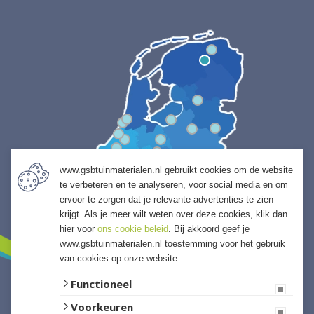
www.gsbtuinmaterialen.nl gebruikt cookies om de website
te verbeteren en te analyseren, voor social media en om
ervoor te zorgen dat je relevante advertenties te zien
krijgt. Als je meer wilt weten over deze cookies, klik dan
hier voor
ons cookie beleid
. Bij akkoord geef je
www.gsbtuinmaterialen.nl toestemming voor het gebruik
van cookies op onze website.
Functioneel
Voorkeuren