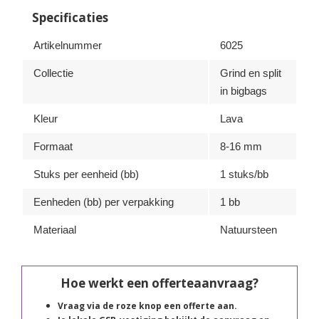
Specificaties
Artikelnummer
6025
Collectie
Grind en split
in bigbags
Kleur
Lava
Formaat
8-16 mm
Stuks per eenheid (bb)
1 stuks/bb
Eenheden (bb) per verpakking
1 bb
Materiaal
Natuursteen
Hoe werkt een offerteaanvraag?
Vraag via de roze knop een offerte aan.