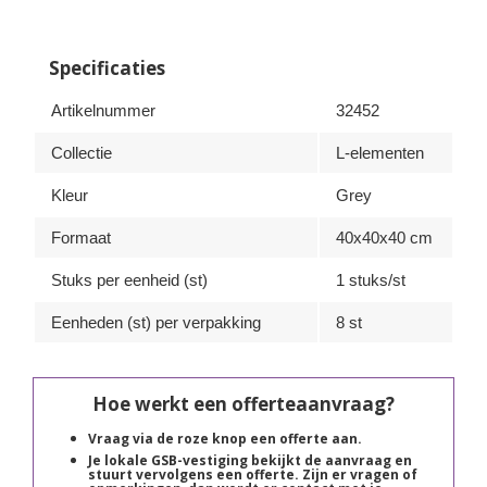
Specificaties
Artikelnummer
32452
Collectie
L-elementen
Kleur
Grey
Formaat
40x40x40 cm
Stuks per eenheid (st)
1 stuks/st
Eenheden (st) per verpakking
8 st
Hoe werkt een offerteaanvraag?
Vraag via de roze knop een offerte aan.
Je lokale GSB-vestiging bekijkt de aanvraag en
stuurt vervolgens een offerte. Zijn er vragen of