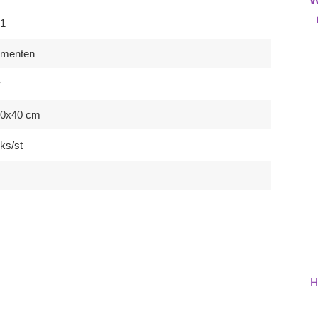
1
ementen
y
40x40 cm
ks/st
H