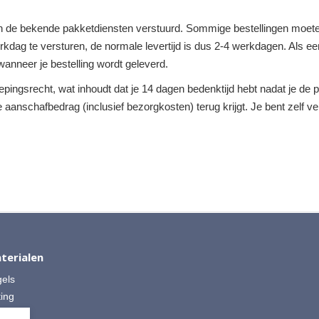
 de bekende pakketdiensten verstuurd. Sommige bestellingen moeten
dag te versturen, de normale levertijd is dus 2-4 werkdagen. Als een 
anneer je bestelling wordt geleverd.
roepingsrecht, wat inhoudt dat je 14 dagen bedenktijd hebt nadat je d
ge aanschafbedrag (inclusief bezorgkosten) terug krijgt. Je bent zelf 
terialen
gels
ting
 Split