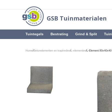
GSB Tuinmaterialen
Tuintegels
Bestrating
Grind & Split
Tuin
Home
/
Betonelementen en traptreden
/
L-elementen
/
L-Element 80x40x40