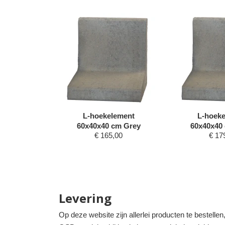
ement
L-hoekelement
L-hoeke
m Antra
60x40x40 cm Grey
60x40x40 
,00
€
165,00
€
17
Levering
Op deze website zijn allerlei producten te bestelle