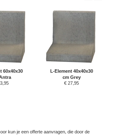
t 60x40x30
L-Element 40x40x30
L-Eleme
Antra
cm Grey
cm
3,95
€
27,95
€
voor kun je een offerte aanvragen, die door de