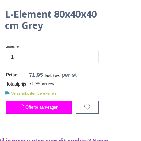
L-Element 80x40x40
cm Grey
Aantal st
71,95
per st
Prijs:
incl. btw.
71,95
Totaalprijs:
incl. btw.
Verzendkosten berekenen
Offerte aanvragen
il je meer weten over dit product? Neem