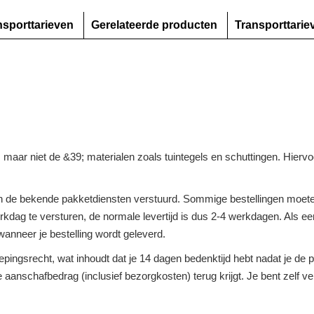
nsporttarieven
Gerelateerde producten
Transporttarie
n, maar niet de &39; materialen zoals tuintegels en schuttingen. Hier
 de bekende pakketdiensten verstuurd. Sommige bestellingen moeten
dag te versturen, de normale levertijd is dus 2-4 werkdagen. Als een 
anneer je bestelling wordt geleverd.
roepingsrecht, wat inhoudt dat je 14 dagen bedenktijd hebt nadat je d
ge aanschafbedrag (inclusief bezorgkosten) terug krijgt. Je bent zelf 