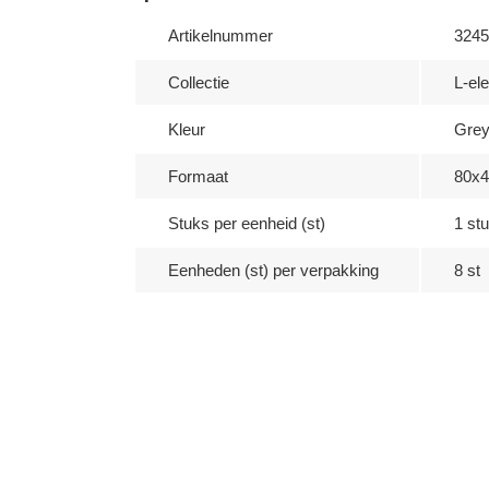
Artikelnummer
3245
Collectie
L-el
Kleur
Gre
Formaat
80x
Stuks per eenheid (st)
1 stu
Eenheden (st) per verpakking
8 st