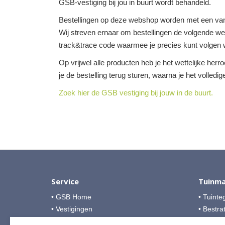
GSB-vestiging bij jou in buurt wordt behandeld.
Bestellingen op deze webshop worden met een van
Wij streven ernaar om bestellingen de volgende werk
track&trace code waarmee je precies kunt volgen w
Op vrijwel alle producten heb je het wettelijke her
je de bestelling terug sturen, waarna je het volledi
Zoek hier de GSB vestiging bij jouw in de buurt.
Service
Tuinma
• GSB Home
• Tuinte
• Vestigingen
• Bestra
• Over GSB
• Grind &