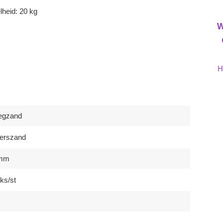
lheid: 20 kg
W
H
egzand
erszand
 mm
ks/st