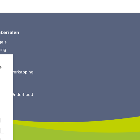
terialen
gels
ting
 Split
ut
e
is & Overkapping
ting
oires
king & Onderhoud