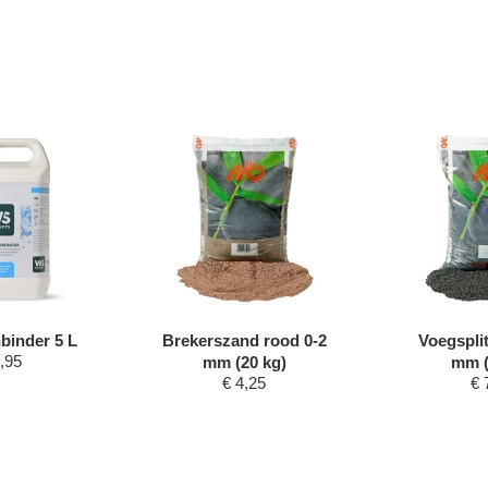
inder 5 L
Brekerszand rood 0-2
Voegsplit
,95
mm (20 kg)
mm (
€
4,25
€