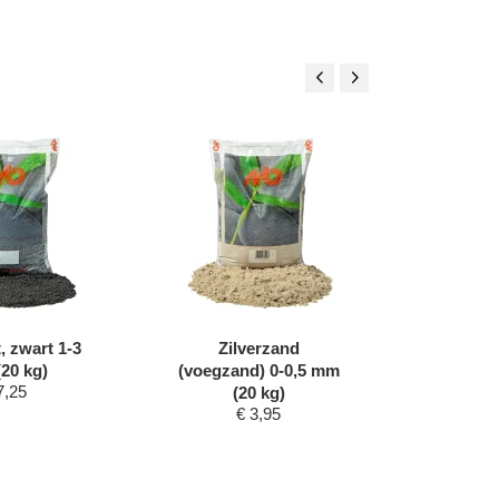
, zwart 1-3
Zilverzand
Voegs
20 kg)
(voegzand) 0-0,5 mm
(grijs/z
7,25
(20 kg)
(za
€
3,95
€