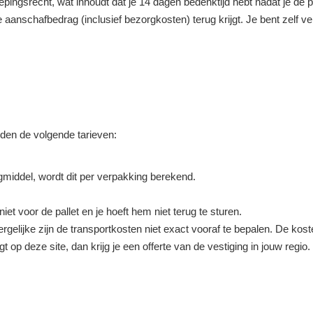
roepingsrecht, wat inhoudt dat je 14 dagen bedenktijd hebt nadat je d
ge aanschafbedrag (inclusief bezorgkosten) terug krijgt. Je bent zelf 
elden de volgende tarieven:
middel, wordt dit per verpakking berekend.
niet voor de pallet en je hoeft hem niet terug te sturen.
rgelijke zijn de transportkosten niet exact vooraf te bepalen. De koste
agt op deze site, dan krijg je een offerte van de vestiging in jouw regi