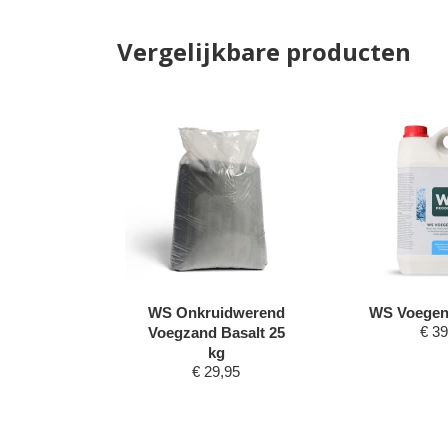
Vergelijkbare producten
dwerend
WS Onkruidwerend
WS Voegenb
€
39
turel 25
Voegzand Basalt 25
kg
50
€
29,95