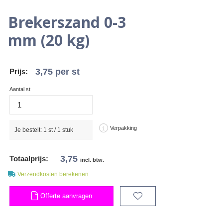
Brekerszand 0-3
mm (20 kg)
3,75
per st
Prijs:
Aantal st
Verpakking
Je bestelt:
1
st /
1
stuk
3,75
Totaalprijs:
incl. btw.
Verzendkosten berekenen
Offerte aanvragen