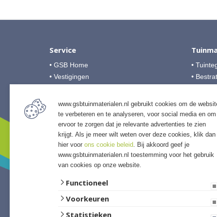
Service
Tuinma
• GSB Home
• Tuinte
• Vestigingen
• Bestra
• Over GSB
• Grind &
• Veelgestelde vragen
• Tuinho
www.gsbtuinmaterialen.nl gebruikt cookies om de websit
• Algemene voorwaarden
• Tuinhu
te verbeteren en te analyseren, voor social media en om
• Betalingsmogelijkheden
• Verlich
ervoor te zorgen dat je relevante advertenties te zien
• Privacyverklaring
krijgt. Als je meer wilt weten over deze cookies, klik dan
• Access
hier voor
ons cookie beleid
. Bij akkoord geef je
• Afwer
www.gsbtuinmaterialen.nl toestemming voor het gebruik
van cookies op onze website.
Functioneel
Voorkeuren
Statistieken