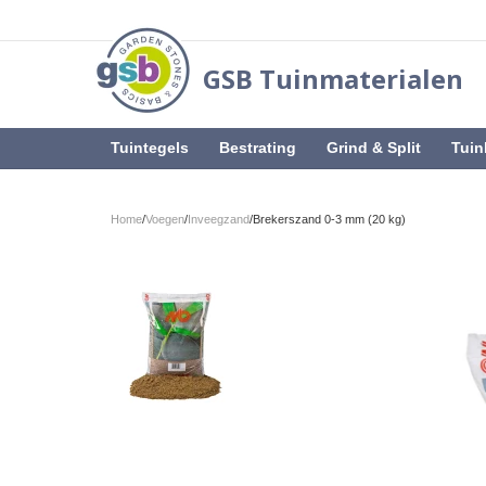
GSB Tuinmaterialen
Tuintegels
Bestrating
Grind & Split
Tuin
Home
/
Voegen
/
Inveegzand
/
Brekerszand 0-3 mm (20 kg)