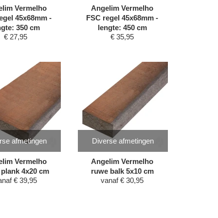
lim Vermelho
Angelim Vermelho
egel 45x68mm -
FSC regel 45x68mm -
ngte: 350 cm
lengte: 450 cm
€
27,95
€
35,95
rse afmetingen
Diverse afmetingen
lim Vermelho
Angelim Vermelho
 plank 4x20 cm
ruwe balk 5x10 cm
anaf
€
39,95
vanaf
€
30,95