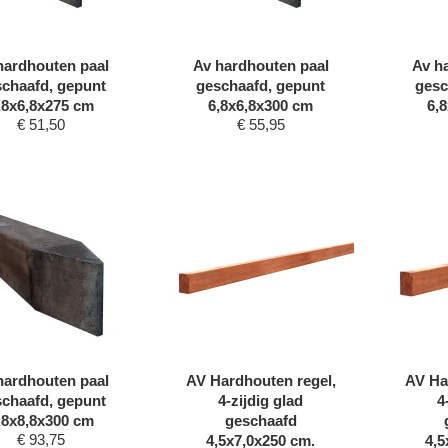
hardhouten paal
Av hardhouten paal
Av h
chaafd, gepunt
geschaafd, gepunt
gesc
,8x6,8x275 cm
6,8x6,8x300 cm
6,
€
51,50
€
55,95
hardhouten paal
AV Hardhouten regel,
AV Ha
chaafd, gepunt
4-zijdig glad
4
,8x8,8x300 cm
geschaafd
€
93,75
4,5x7,0x250 cm.
4,5