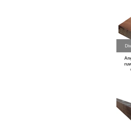
Div
An
ruw