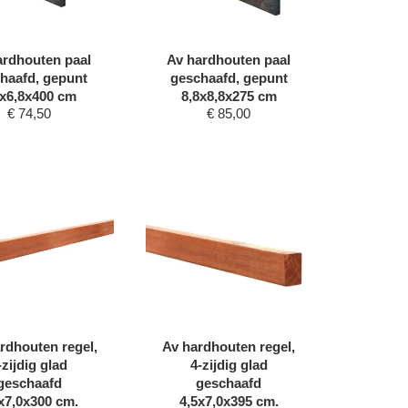
ardhouten paal
Av hardhouten paal
haafd, gepunt
geschaafd, gepunt
8x6,8x400 cm
8,8x8,8x275 cm
€
74,50
€
85,00
rdhouten regel,
Av hardhouten regel,
-zijdig glad
4-zijdig glad
geschaafd
geschaafd
x7,0x300 cm.
4,5x7,0x395 cm.