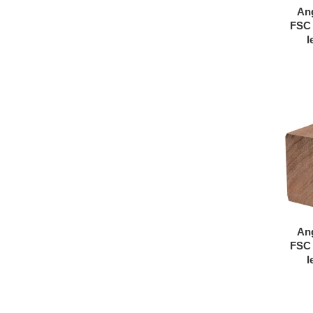
An
FSC 
l
An
FSC 
l