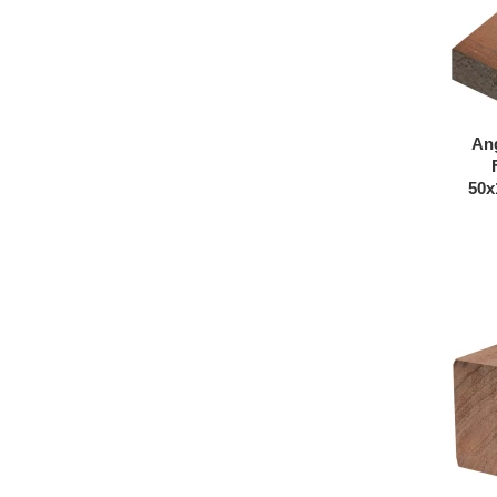
An
50x