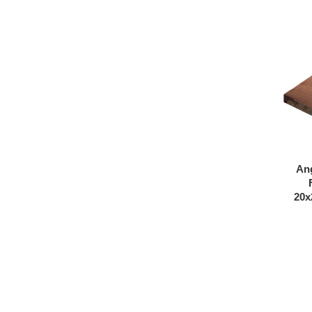
An
20x