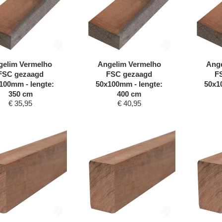
gelim Vermelho
Angelim Vermelho
Ange
FSC gezaagd
FSC gezaagd
F
100mm - lengte:
50x100mm - lengte:
50x1
350 cm
400 cm
€
35,95
€
40,95