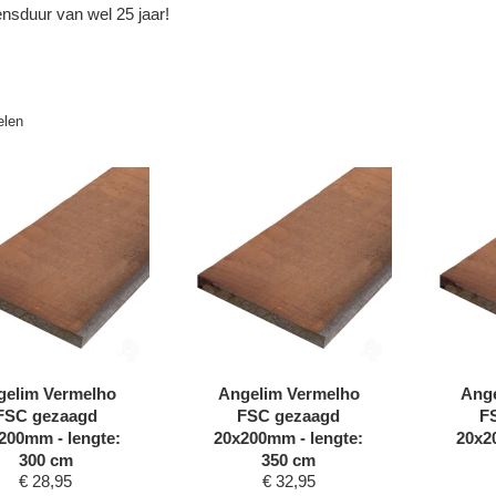
nsduur van wel 25 jaar!
elen
gelim Vermelho
Angelim Vermelho
Ange
FSC gezaagd
FSC gezaagd
F
200mm - lengte:
20x200mm - lengte:
20x2
300 cm
350 cm
€
28,95
€
32,95