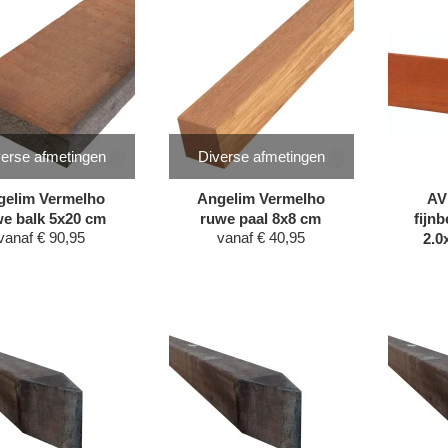
erse afmetingen
Diverse afmetingen
gelim Vermelho
Angelim Vermelho
AV
e balk 5x20 cm
ruwe paal 8x8 cm
fijn
vanaf
€
90,95
vanaf
€
40,95
2.0