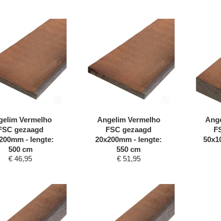
gelim Vermelho
Angelim Vermelho
Ange
FSC gezaagd
FSC gezaagd
F
200mm - lengte:
20x200mm - lengte:
50x1
500 cm
550 cm
€
46,95
€
51,95