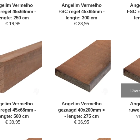
gelim Vermelho
Angelim Vermelho
Ange
regel 45x68mm -
FSC regel 45x68mm -
FSC r
engte: 250 cm
lengte: 300 cm
le
€
19,95
€
23,95
Dive
gelim Vermelho
Angelim Vermelho
Ange
regel 45x68mm -
gezaagd 40x200mm >
ruwe
v
engte: 500 cm
- lengte: 275 cm
€
39,95
€
36,95