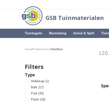
GSB Tuinmaterialen
Tuintegels
Bestrating
Grind & Split
Tuin
Home
/
Tuintimmerhout
/
Hardhout
Filters
Type
Afdekkap
(1)
Spec
Balk
(17)
Paal
(34)
Plank
(18)