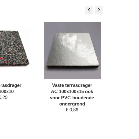
rrasdrager
Vaste terrasdrager
Tegeld
100x10
AC 100x100x15 ook
0,29
€
voor PVC-houdende
ondergrond
€
0,86