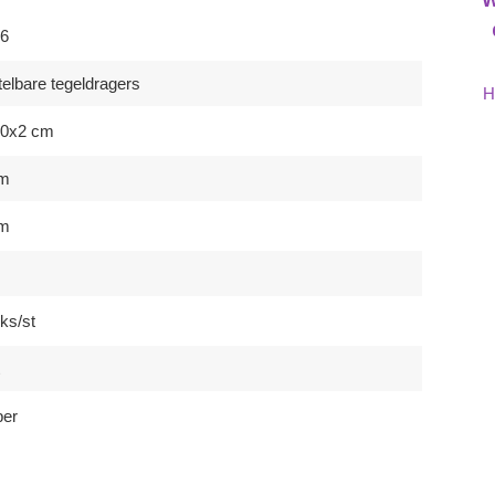
6
telbare tegeldragers
H
20x2 cm
cm
cm
m
ks/st
er