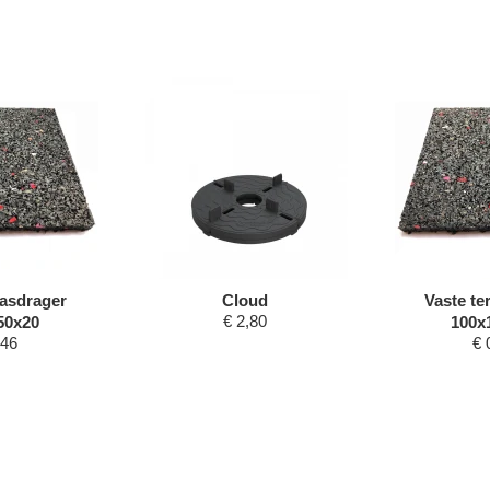
rasdrager
Cloud
Vaste te
€
2,80
50x20
100x
,46
€