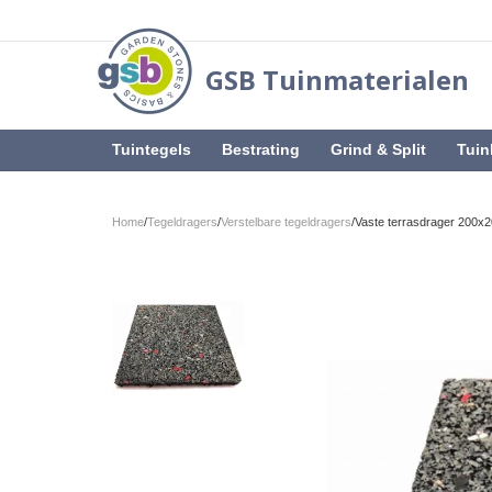
GSB Tuinmaterialen
Tuintegels
Bestrating
Grind & Split
Tuin
Home
/
Tegeldragers
/
Verstelbare tegeldragers
/
Vaste terrasdrager 200x