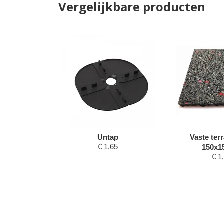
Vergelijkbare producten
 Queen 5
Untap
Vaste ter
€
1,65
34 mm
150x1
75
€
1