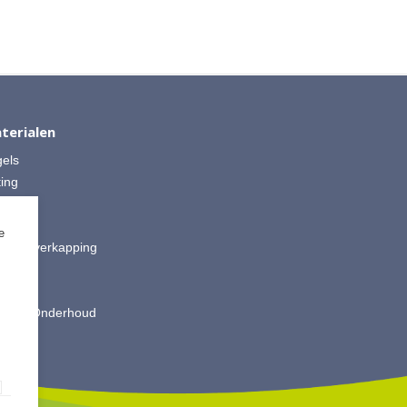
terialen
gels
ting
 Split
ut
e
is & Overkapping
ting
oires
king & Onderhoud