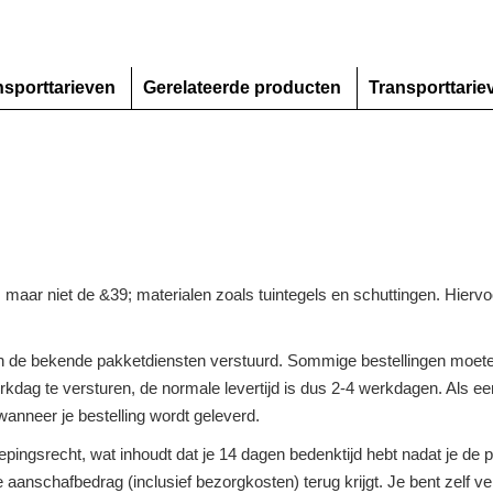
nsporttarieven
Gerelateerde producten
Transporttarie
n, maar niet de &39; materialen zoals tuintegels en schuttingen. Hier
 de bekende pakketdiensten verstuurd. Sommige bestellingen moeten
dag te versturen, de normale levertijd is dus 2-4 werkdagen. Als een 
anneer je bestelling wordt geleverd.
roepingsrecht, wat inhoudt dat je 14 dagen bedenktijd hebt nadat je d
ge aanschafbedrag (inclusief bezorgkosten) terug krijgt. Je bent zelf 