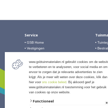
Service
Tuinma
• GSB Home
• Tuinte
• Vestigingen
• Bestra
• Over GSB
• Grind &
• Veelgestelde vragen
• Tuinho
www.gsbtuinmaterialen.nl gebruikt cookies om de websit
• Algemene voorwaarden
• Tuinhu
te verbeteren en te analyseren, voor social media en om
• Betalingsmogelijkheden
• Verlich
ervoor te zorgen dat je relevante advertenties te zien
• Privacyverklaring
krijgt. Als je meer wilt weten over deze cookies, klik dan
• Access
hier voor
ons cookie beleid
. Bij akkoord geef je
• Afwer
www.gsbtuinmaterialen.nl toestemming voor het gebruik
van cookies op onze website.
Functioneel