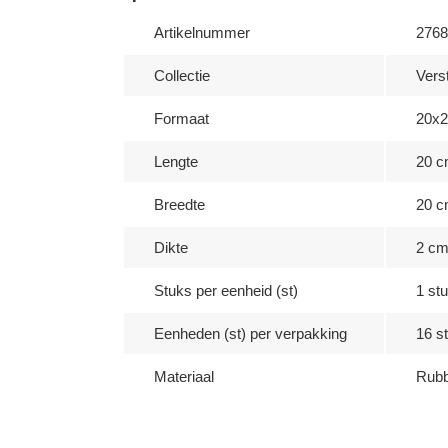
Artikelnummer
2768
Collectie
Vers
Formaat
20x
Lengte
20 
Breedte
20 
Dikte
2 c
Stuks per eenheid (st)
1 stu
Eenheden (st) per verpakking
16 st
Materiaal
Rubb