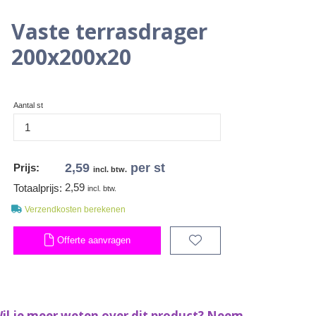
Vaste terrasdrager
200x200x20
Aantal st
2,59
per st
Prijs:
incl. btw.
2,59
Totaalprijs:
incl. btw.
Verzendkosten berekenen
Offerte aanvragen
il je meer weten over dit product? Neem