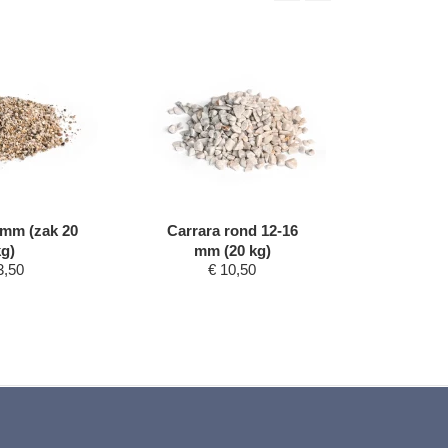
 mm (zak 20
Carrara rond 12-16
Castle 
kg)
mm (20 kg)
mm 
3,50
€
10,50
€