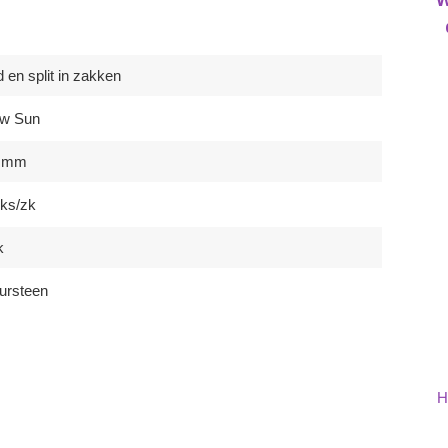
 en split in zakken
ow Sun
0 mm
uks/zk
k
ursteen
H