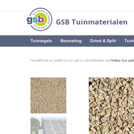
GSB Tuinmaterialen
Tuintegels
Bestrating
Grind & Split
Tuin
Home
/
Grind en split
/
Grind en split in zakken
/
Yellow Sun
/
Yellow Sun spli