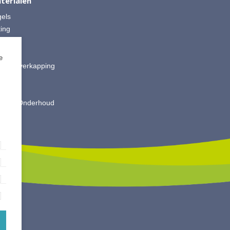
terialen
gels
ting
 Split
ut
e
is & Overkapping
ting
oires
king & Onderhoud