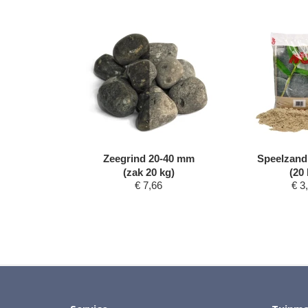
t 8-11 mm
Zeegrind 20-40 mm
Speelzand
 kg)
(zak 20 kg)
(20 
59
€
7,66
€
3