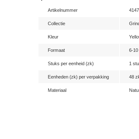
Artikelnummer
4147
Collectie
Grind
Kleur
Yell
Formaat
6-1
Stuks per eenheid (zk)
1 st
Eenheden (zk) per verpakking
48 z
Materiaal
Natu