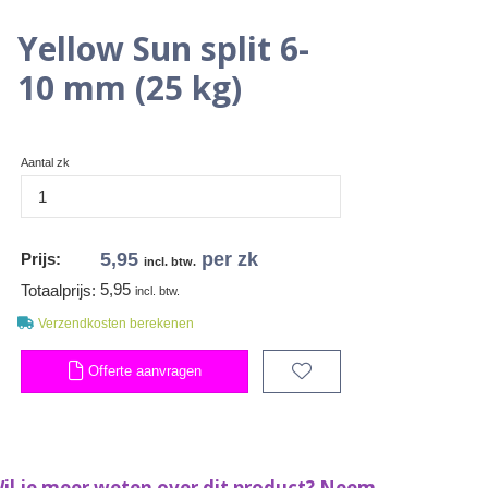
Yellow Sun split 6-
10 mm (25 kg)
Aantal zk
5,95
per zk
Prijs:
incl. btw.
5,95
Totaalprijs:
incl. btw.
Verzendkosten berekenen
Offerte aanvragen
il je meer weten over dit product? Neem