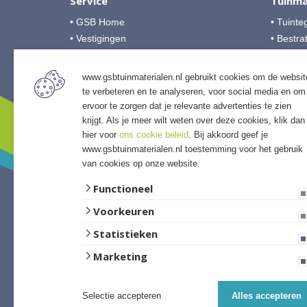
Service
Tuinma
• GSB Home
• Tuinte
• Vestigingen
• Bestra
• Over GSB
• Grind &
• Veelgestelde vragen
• Tuinho
www.gsbtuinmaterialen.nl gebruikt cookies om de websit
• Algemene voorwaarden
• Tuinhu
te verbeteren en te analyseren, voor social media en om
• Betalingsmogelijkheden
• Verlich
ervoor te zorgen dat je relevante advertenties te zien
• Privacyverklaring
krijgt. Als je meer wilt weten over deze cookies, klik dan
• Access
hier voor
ons cookie beleid
. Bij akkoord geef je
• Afwer
www.gsbtuinmaterialen.nl toestemming voor het gebruik
van cookies op onze website.
Functioneel
Voorkeuren
Statistieken
Marketing
Selectie accepteren
Alles accepteren