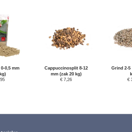
 0-0,5 mm
Cappuccinosplit 8-12
Grind 2-5
kg)
mm (zak 20 kg)
,95
€
7,26
€