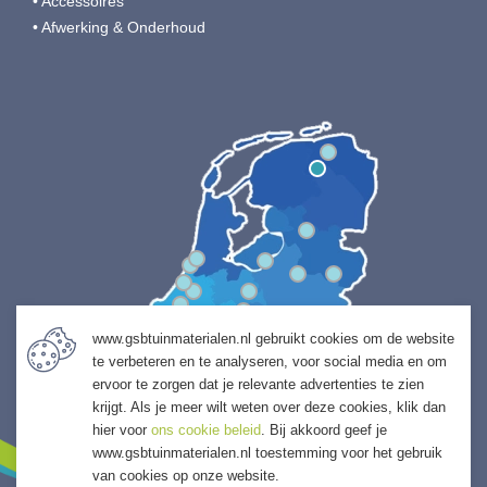
• Accessoires
• Afwerking & Onderhoud
www.gsbtuinmaterialen.nl gebruikt cookies om de website
te verbeteren en te analyseren, voor social media en om
ervoor te zorgen dat je relevante advertenties te zien
krijgt. Als je meer wilt weten over deze cookies, klik dan
hier voor
ons cookie beleid
. Bij akkoord geef je
www.gsbtuinmaterialen.nl toestemming voor het gebruik
van cookies op onze website.