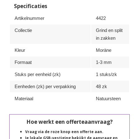
Specificaties
Artikelnummer
4422
Collectie
Grind en split
in zakken
Kleur
Moräne
Formaat
1-3 mm
Stuks per eenheid (zk)
1 stuks/zk
Eenheden (zk) per verpakking
48 zk
Materiaal
Natuursteen
Hoe werkt een offerteaanvraag?
Vraag via de roze knop een offerte aan.
Je lokale GSB-vestiging bekijkt de aanvraag en