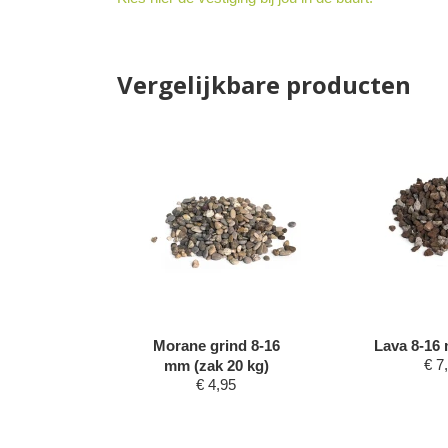
Vergelijkbare producten
t 9-12 mm
Morane grind 8-16
Lava 8-16 
€
7
g)
mm (zak 20 kg)
20
€
4,95