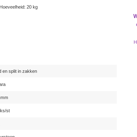
Hoeveelheid: 20 kg
W
H
 en split in zakken
ara
5 mm
ks/st
ursteen