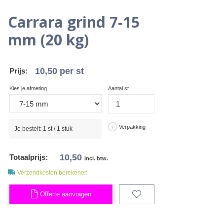
Carrara grind 7-15
mm (20 kg)
10,50
per st
Prijs:
Kies je afmeting
Aantal st
Verpakking
Je bestelt:
1
st /
1
stuk
10,50
Totaalprijs:
incl. btw.
Verzendkosten berekenen
Offerte aanvragen