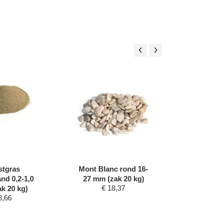
tgras
Mont Blanc rond 16-
Morane 
nd 0,2-1,0
27 mm (zak 20 kg)
mm (z
€
18,37
€
k 20 kg)
8,66