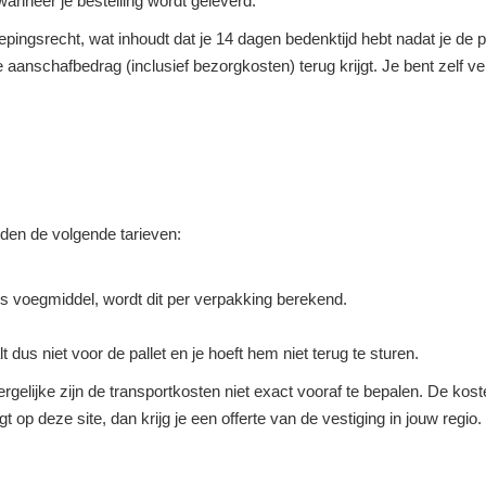
anneer je bestelling wordt geleverd.
roepingsrecht, wat inhoudt dat je 14 dagen bedenktijd hebt nadat je d
ge aanschafbedrag (inclusief bezorgkosten) terug krijgt. Je bent zelf 
elden de volgende tarieven:
s voegmiddel, wordt dit per verpakking berekend.
lt dus niet voor de pallet en je hoeft hem niet terug te sturen.
rgelijke zijn de transportkosten niet exact vooraf te bepalen. De koste
agt op deze site, dan krijg je een offerte van de vestiging in jouw regi