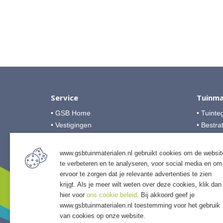
Service
Tuinma
• GSB Home
• Tuinte
• Vestigingen
• Bestra
• Over GSB
• Grind &
• Veelgestelde vragen
• Tuinho
www.gsbtuinmaterialen.nl gebruikt cookies om de websit
• Algemene voorwaarden
• Tuinhu
te verbeteren en te analyseren, voor social media en om
• Betalingsmogelijkheden
• Verlich
ervoor te zorgen dat je relevante advertenties te zien
• Privacyverklaring
krijgt. Als je meer wilt weten over deze cookies, klik dan
• Access
hier voor
ons cookie beleid
. Bij akkoord geef je
• Afwer
www.gsbtuinmaterialen.nl toestemming voor het gebruik
van cookies op onze website.