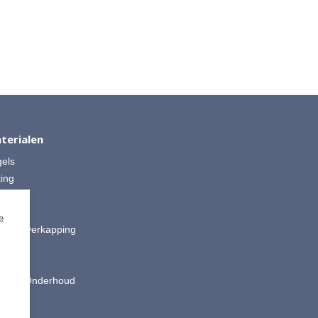
terialen
gels
ting
 Split
ut
e
is & Overkapping
ting
oires
king & Onderhoud