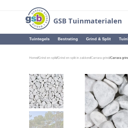
GSB Tuinmaterialen
Tuintegels
Bestrating
Grind & Split
Tuin
Home
/
Grind en split
/
Grind en split in zakken
/
Carrara grind
/
Carrara grin