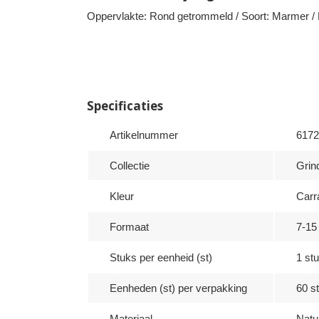
Oppervlakte: Rond getrommeld / Soort: Marmer / 
Specificaties
Artikelnummer
6172
Collectie
Grind
Kleur
Carr
Formaat
7-1
Stuks per eenheid (st)
1 stu
Eenheden (st) per verpakking
60 st
Materiaal
Natu