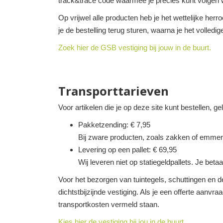
track&trace code waarmee je precies kunt volgen w
Op vrijwel alle producten heb je het wettelijke her
je de bestelling terug sturen, waarna je het volledi
Zoek hier de GSB vestiging bij jouw in de buurt.
Transporttarieven
Voor artikelen die je op deze site kunt bestellen, g
Pakketzending: € 7,95
Bij zware producten, zoals zakken of emmer
Levering op een pallet: € 69,95
Wij leveren niet op statiegeldpallets. Je betaa
Voor het bezorgen van tuintegels, schuttingen en de
dichtstbijzijnde vestiging. Als je een offerte aanvra
transportkosten vermeld staan.
Kies hier de vestiging bij jou in de buurt.