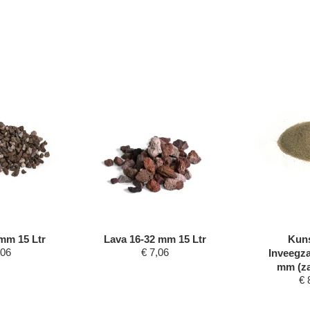
mm 15 Ltr
Lava 16-32 mm 15 Ltr
Kuns
,06
€
7,06
Inveegza
mm (za
€