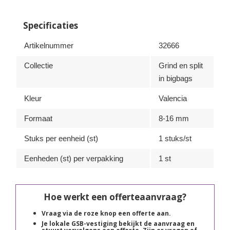
Specificaties
Artikelnummer
32666
Collectie
Grind en split
in bigbags
Kleur
Valencia
Formaat
8-16 mm
Stuks per eenheid (st)
1 stuks/st
Eenheden (st) per verpakking
1 st
Hoe werkt een offerteaanvraag?
Vraag via de roze knop een offerte aan.
Je lokale GSB-vestiging bekijkt de aanvraag en