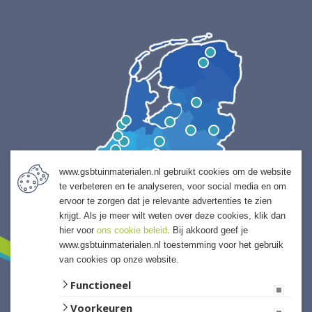
www.gsbtuinmaterialen.nl gebruikt cookies om de website
te verbeteren en te analyseren, voor social media en om
ervoor te zorgen dat je relevante advertenties te zien
krijgt. Als je meer wilt weten over deze cookies, klik dan
hier voor
ons cookie beleid
. Bij akkoord geef je
www.gsbtuinmaterialen.nl toestemming voor het gebruik
van cookies op onze website.
Functioneel
Voorkeuren