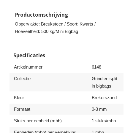
Productomschrijving
Oppervlakte: Breuksteen / Soort: Kwarts /
Hoeveelheid: 500 kg/Mini Bigbag
Specificaties
Artikelnummer
6148
Collectie
Grind en split
in bigbags
Kleur
Brekerszand
Formaat
0-3 mm
Stuks per eenheid (mbb)
1 stuks/mbb
Eenheden (mbb) per verpakking
1 mbb