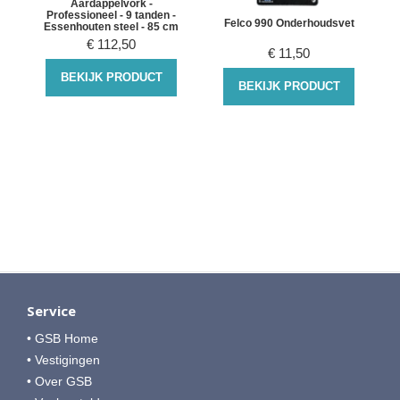
Aardappelvork -
Professioneel - 9 tanden -
Felco 990 Onderhoudsvet
Essenhouten steel - 85 cm
r
€
112,50
€
11,50
BEKIJK PRODUCT
BEKIJK PRODUCT
Service
• GSB Home
• Vestigingen
• Over GSB