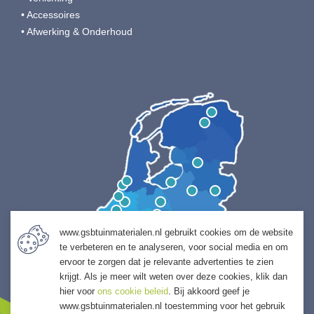
• Accessoires
• Afwerking & Onderhoud
www.gsbtuinmaterialen.nl gebruikt cookies om de website
te verbeteren en te analyseren, voor social media en om
ervoor te zorgen dat je relevante advertenties te zien
krijgt. Als je meer wilt weten over deze cookies, klik dan
hier voor
ons cookie beleid
. Bij akkoord geef je
www.gsbtuinmaterialen.nl toestemming voor het gebruik