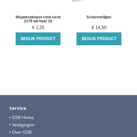
m
Wegwerpkwast rond serie
Scharenslijper
2178 wit haar 16
€
2,25
€
14,50
BEKIJK PRODUCT
BEKIJK PRODUCT
Service
• GSB Home
• Vestigingen
• Over GSB