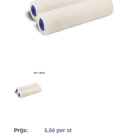
Prijs:
3,50
per st