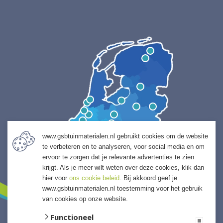
www.gsbtuinmaterialen.nl gebruikt cookies om de website
te verbeteren en te analyseren, voor social media en om
ervoor te zorgen dat je relevante advertenties te zien
krijgt. Als je meer wilt weten over deze cookies, klik dan
hier voor
ons cookie beleid
. Bij akkoord geef je
www.gsbtuinmaterialen.nl toestemming voor het gebruik
van cookies op onze website.
Functioneel