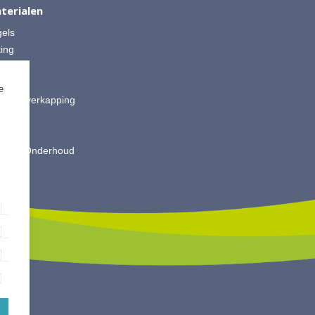
terialen
gels
ting
 Split
ut
e
is & Overkapping
ting
oires
king & Onderhoud