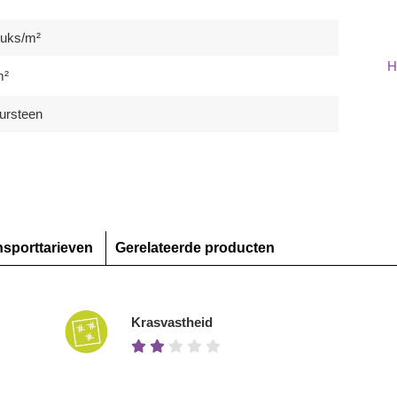
tuks/m²
H
m²
ursteen
nsporttarieven
Gerelateerde producten
Krasvastheid