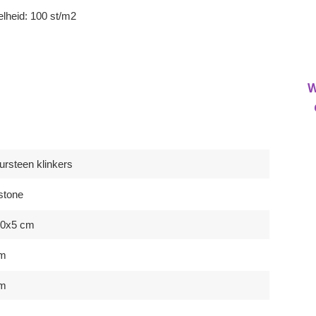
lheid: 100 st/m2
W
ursteen klinkers
stone
20x5 cm
cm
cm
m