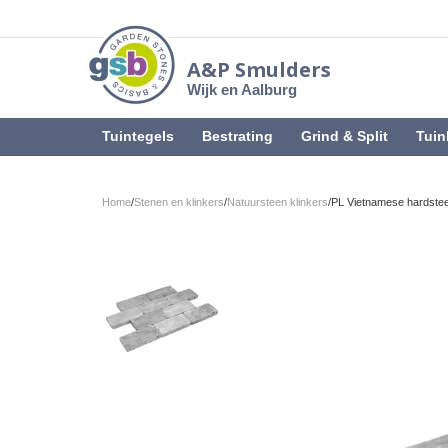
A&P Smulders
Wijk en Aalburg
Tuintegels
Bestrating
Grind & Split
Tuin
Home
/
Stenen en klinkers
/
Natuursteen klinkers
/
PL Vietnamese hardste