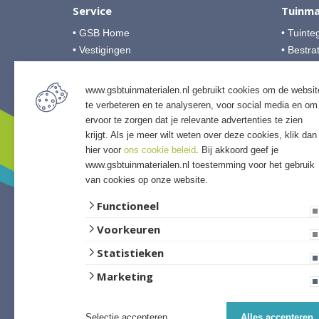
Service
Tuinma
• GSB Home
• Tuinte
• Vestigingen
• Bestra
• Over GSB
• Grind &
• Veelgestelde vragen
• Tuinho
www.gsbtuinmaterialen.nl gebruikt cookies om de websit
• Algemene voorwaarden
• Tuinhu
te verbeteren en te analyseren, voor social media en om
• Betalingsmogelijkheden
• Verlich
ervoor te zorgen dat je relevante advertenties te zien
• Privacyverklaring
krijgt. Als je meer wilt weten over deze cookies, klik dan
• Access
hier voor
ons cookie beleid
. Bij akkoord geef je
• Afwer
www.gsbtuinmaterialen.nl toestemming voor het gebruik
van cookies op onze website.
Functioneel
Voorkeuren
Statistieken
Marketing
Selectie accepteren
Alles accepteren