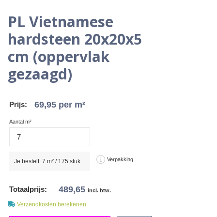
PL Vietnamese
hardsteen 20x20x5
cm (oppervlak
gezaagd)
69,95
per m²
Prijs:
Aantal m²
Verpakking
Je bestelt:
7
m² /
175
stuk
489,65
Totaalprijs:
incl. btw.
Verzendkosten berekenen