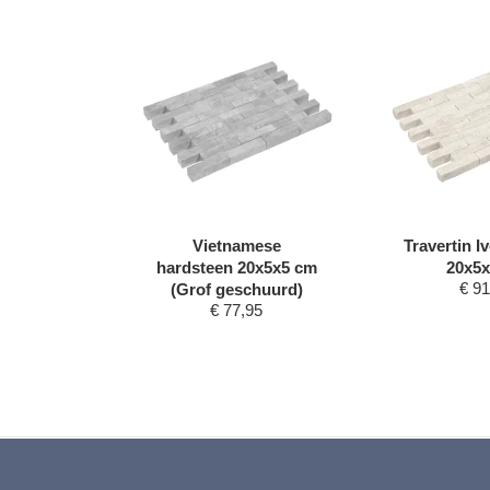
mese
Vietnamese
Travertin I
0x5x5 cm
hardsteen 20x5x5 cm
20x5
95
€
91
(Grof geschuurd)
€
77,95