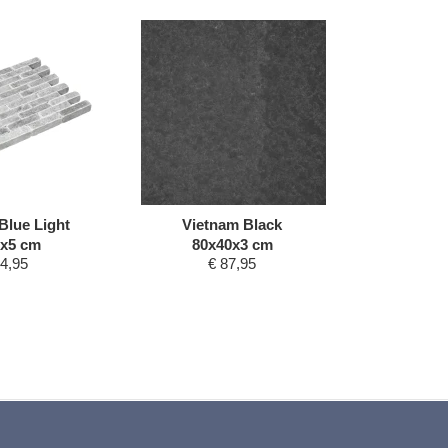
Blue Light
Vietnam Black
Spotte
x5 cm
80x40x3 cm
20x
4,95
€
87,95
€