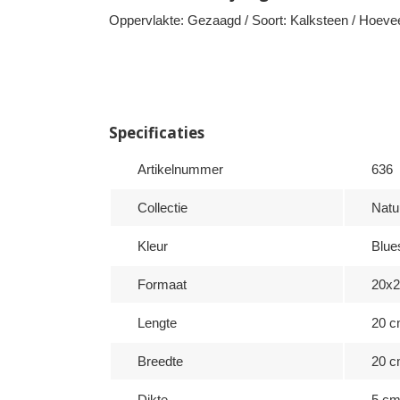
Oppervlakte: Gezaagd / Soort: Kalksteen / Hoevee
Specificaties
Artikelnummer
636
Collectie
Natu
Kleur
Blue
Formaat
20x
Lengte
20 
Breedte
20 
Dikte
5 c