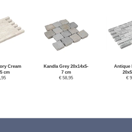
vory Cream
Kandla Grey 20x14x5-
Antique 
x5 cm
7 cm
20x5
,95
€
58,95
€
9