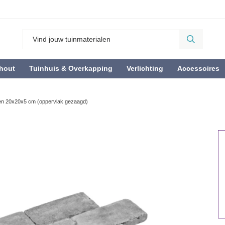
hout
Tuinhuis & Overkapping
Verlichting
Accessoires
en 20x20x5 cm (oppervlak gezaagd)