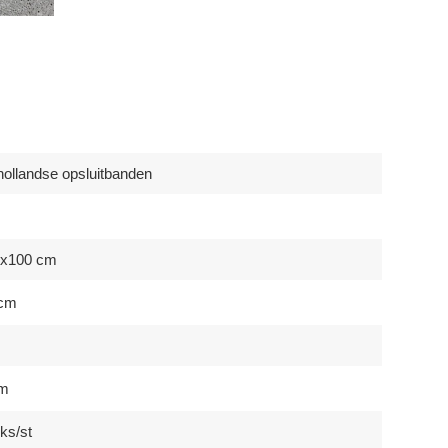
ollandse opsluitbanden
0x100 cm
 cm
m
cm
ks/st