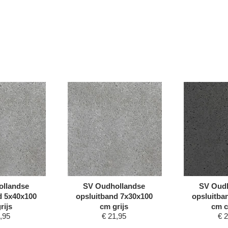
ollandse
SV Oudhollandse
SV Oudh
d 5x40x100
opsluitband 7x30x100
opsluitba
rijs
cm grijs
cm c
,95
€
21,95
€
2