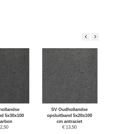
ollandse
SV Oudhollandse
SV Oud
nd 5x30x100
opsluitband 5x20x100
opsluitb
arbon
cm antraciet
cm 
2,50
€
13,50
€