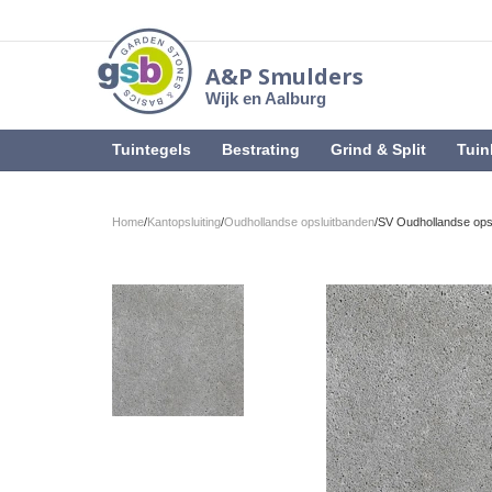
A&P Smulders
Wijk en Aalburg
Tuintegels
Bestrating
Grind & Split
Tuin
Home
/
Kantopsluiting
/
Oudhollandse opsluitbanden
/
SV Oudhollandse opsl