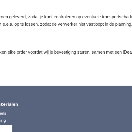
rden geleverd, zodat je kunt controleren op eventuele transportschade
e.e.a. op te lossen, zodat de verwerker niet vastloopt in de planning
jken elke order voordat wij je bevestiging sturen, samen met een iDeal
terialen
gels
ting
 Split