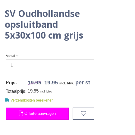
SV Oudhollandse
opsluitband
5x30x100 cm grijs
Aantal st
19.95
19.95
per st
Prijs:
incl. btw.
19,95
Totaalprijs:
incl. btw.
Verzendkosten berekenen
Offerte aanvragen