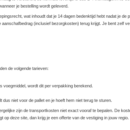
anneer je bestelling wordt geleverd.
roepingsrecht, wat inhoudt dat je 14 dagen bedenktijd hebt nadat je d
ge aanschafbedrag (inclusief bezorgkosten) terug krijgt. Je bent zelf 
elden de volgende tarieven:
s voegmiddel, wordt dit per verpakking berekend.
lt dus niet voor de pallet en je hoeft hem niet terug te sturen.
rgelijke zijn de transportkosten niet exact vooraf te bepalen. De koste
agt op deze site, dan krijg je een offerte van de vestiging in jouw regi