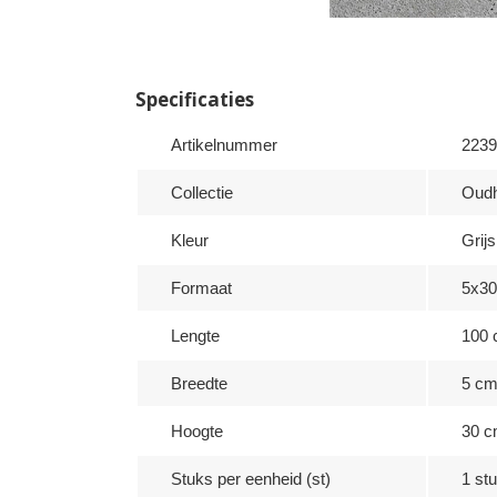
Specificaties
Artikelnummer
2239
Collectie
Oudh
Kleur
Grijs
Formaat
5x3
Lengte
100
Breedte
5 c
Hoogte
30 
Stuks per eenheid (st)
1 stu