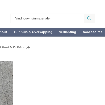
hout
Tuinhuis & Overkapping
Verlichting
Accessoires
uitband 5x30x100 cm grijs