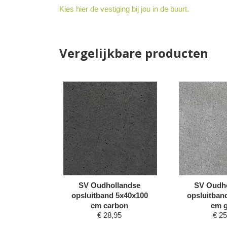
Kies hier de vestiging bij jou in de buurt.
Vergelijkbare producten
llandse
SV Oudhollandse
SV Oudh
 5x20x100
opsluitband 5x40x100
opsluitban
bruin
cm carbon
cm g
25
€
28,95
€
25