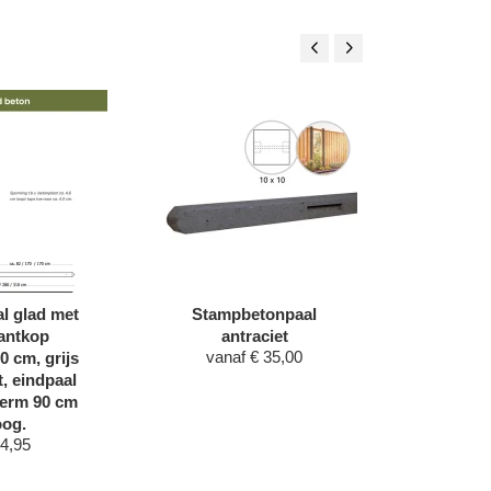
l glad met
Stampbetonpaal
Betowoo
antkop
antraciet
an
vanaf
€
35,00
vana
0 cm, grijs
, eindpaal
cherm 90 cm
og.
4,95