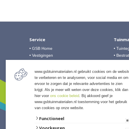
Service
Tuinma
• GSB Home
• Tuinte
• Vestigingen
• Bestra
• Over GSB
• Grind &
• Veelgestelde vragen
• Tuinho
www.gsbtuinmaterialen.nl gebruikt cookies om de websit
• Algemene voorwaarden
• Tuinhu
te verbeteren en te analyseren, voor social media en om
• Betalingsmogelijkheden
• Verlich
ervoor te zorgen dat je relevante advertenties te zien
• Privacyverklaring
• Access
krijgt. Als je meer wilt weten over deze cookies, klik dan
hier voor
ons cookie beleid
. Bij akkoord geef je
• Afwer
www.gsbtuinmaterialen.nl toestemming voor het gebruik
van cookies op onze website.
Functioneel
Voorkeuren