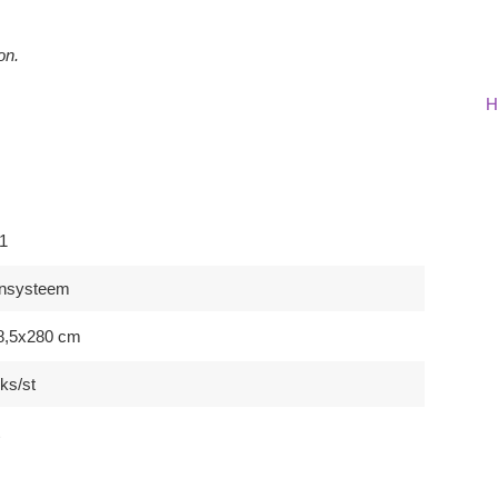
on.
H
1
nsysteem
8,5x280 cm
ks/st