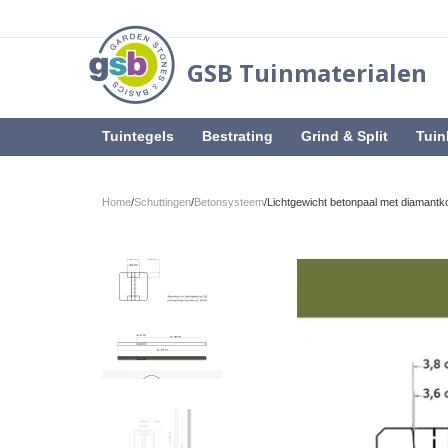
GSB Tuinmaterialen
Tuintegels
Bestrating
Grind & Split
Tuin
Home
/
Schuttingen
/
Betonsysteem
/
Lichtgewicht betonpaal met diamantko