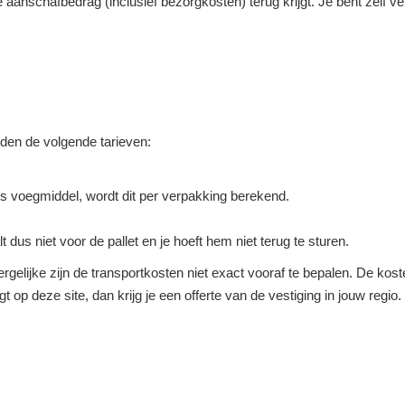
ge aanschafbedrag (inclusief bezorgkosten) terug krijgt. Je bent zelf 
elden de volgende tarieven:
s voegmiddel, wordt dit per verpakking berekend.
lt dus niet voor de pallet en je hoeft hem niet terug te sturen.
rgelijke zijn de transportkosten niet exact vooraf te bepalen. De koste
agt op deze site, dan krijg je een offerte van de vestiging in jouw regi