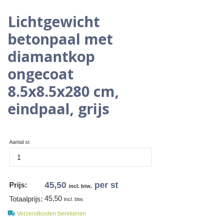
Lichtgewicht
betonpaal met
diamantkop
ongecoat
8.5x8.5x280 cm,
eindpaal, grijs
Aantal st
45,50
per st
Prijs:
incl. btw.
45,50
Totaalprijs:
incl. btw.
Verzendkosten berekenen