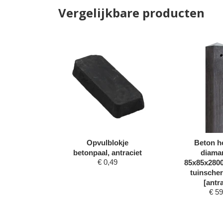
Vergelijkbare producten
t glad
Opvulblokje
Beton h
m, grijs,
betonpaal, antraciet
diama
€
0,49
oat
85x85x2800
75
tuinscher
[antra
€
59