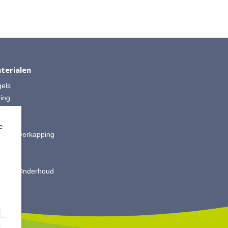
terialen
gels
ting
 Split
ut
e
is & Overkapping
ting
oires
king & Onderhoud