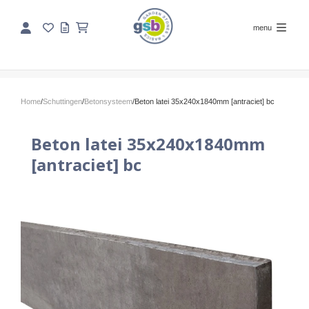
menu
Home
/
Schuttingen
/
Betonsysteem
/
Beton latei 35x240x1840mm [antraciet] bc
Beton latei 35x240x1840mm
[antraciet] bc