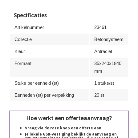
Specificaties
Artikelnummer
23461
Collectie
Betonsysteem
Kleur
Antraciet
Formaat
35x240x1840
mm
Stuks per eenheid (st)
1 stuks/st
Eenheden (st) per verpakking
20 st
Hoe werkt een offerteaanvraag?
Vraag via de roze knop een offerte aan.
Je lokale GSB-vestiging bekijkt de aanvraag en