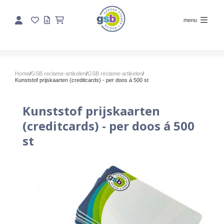
menu
Home
/
GSB reclame-artikelen
/
GSB reclame-artikelen
/
Kunststof prijskaarten (creditcards) - per doos á 500 st
Kunststof prijskaarten
(creditcards) - per doos á 500
st