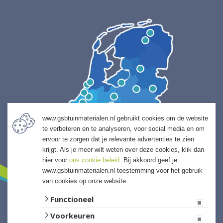
www.gsbtuinmaterialen.nl gebruikt cookies om de website
te verbeteren en te analyseren, voor social media en om
ervoor te zorgen dat je relevante advertenties te zien
krijgt. Als je meer wilt weten over deze cookies, klik dan
hier voor
ons cookie beleid
. Bij akkoord geef je
www.gsbtuinmaterialen.nl toestemming voor het gebruik
van cookies op onze website.
Functioneel
Voorkeuren
Website ontwikkeld door Lined